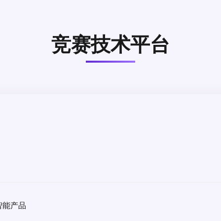
竞赛技术平台
d 智能产品