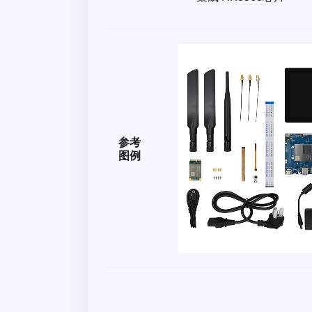
参考
图例