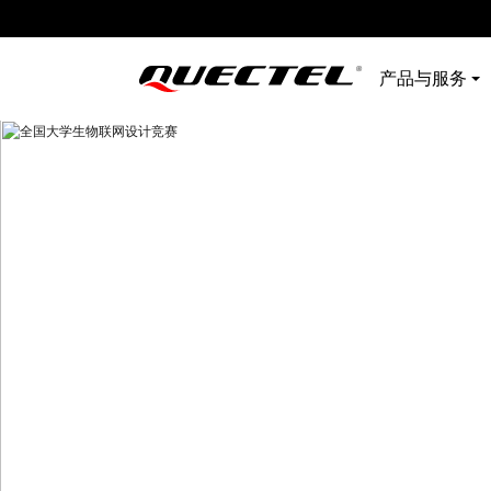
产品与服务
全国大学生
赛
移远启新程，