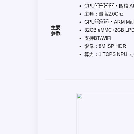
CPU：四核
AR
主频：最高2.
0Ghz
GPU：
ARM Mal
主要
32GB eMMC+2GB LP
参数
支持
BT/WIFI
影像：
8M ISP HDR
算力：
1 TOPS NPU
（