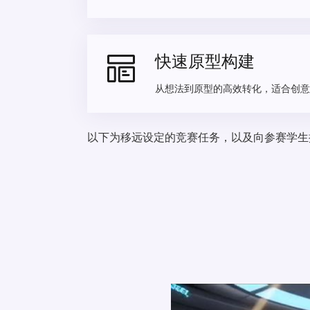
快速原型构建
从想法到原型的高效转化，适合创意验
以下为移远设定的竞赛任务，以及向参赛学生提