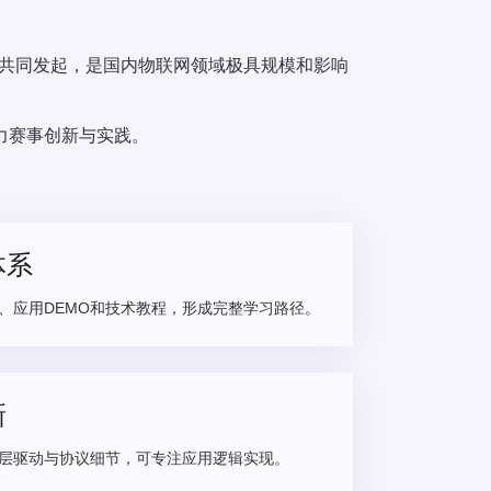
起，是国内物联网领域极具规模和影响
位助力赛事创新与实践。
体系
、应用DEMO和技术教程，形成完整学习路径。
新
动与协议细节，可专注应用逻辑实现。