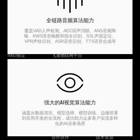
QTSS服务
Quectel Pi
大学生嵌入式竞赛
下载专区
QuecPython
大学生物联网竞赛
全链路音频算法能力
技术论坛
UniKnect
覆盖VAD人声检测、AEC回声消除、ANS音频降
常见问题
UniRTOS
噪、KWS语音唤醒和指令识别、SSL声源定位、
VPR声纹识别、ASR语音识别、TTS语音合成等
移远开源
AI开放平台
IMEI验证
飞鸢物联网平台
技术支持
开发板与硬件
建议和投诉
会员中心
强大的AI视觉算法能力
仪器仪表
关于移远
新闻资讯
涵盖从数据清洗、模型选择、模型训练、边缘部署
Quectel Power
公司简介
新闻动态
到应用开发的全流程，成功助力众多客户实现多样
Mini 直流功耗仪
化的AI业务场景
投资者关系
应用案例
合作伙伴
技术资源