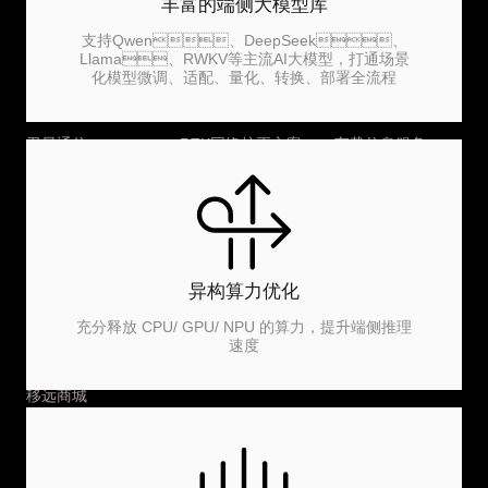
丰富的端侧大模型库
4G
工业智能
金融支付
LPWA
智慧农业
智慧能源
支持Qwen、DeepSeek、
Llama、RWKV等主流AI大模型，打通场景
3G/2G
天线服务
资产跟踪
化模型微调、适配、量化、转换、部署全流程
GNSS
认证与测试服务
智慧交通
卫星通信
RTK网络校正方案
车载信息服务
车载
移远智能制造服务
数字标牌
智能
XR解决方案
远程医疗
短距离
远程监测与控制
异构算力优化
天线
EVB
充分释放 CPU/ GPU/ NPU 的算力，提升端侧推理
速度
产品选型
移远商城
技术支持
开发者生态
大学计划