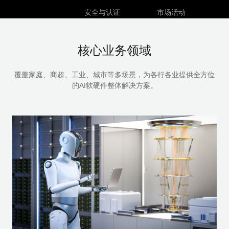
安全与认证
市场活动
加入移远
技术课堂
核心业务领域
研发中心
招标公告
覆盖家庭、商超、工业、城市等多场景，为各行各业提供全方位
的AI软硬件整体解决方案。
不朽情缘官方网站
全国热线：400 960 7678
全球中心：上海市松江区泗泾镇外婆泾路8号
微信公众号：不朽情缘官方网站