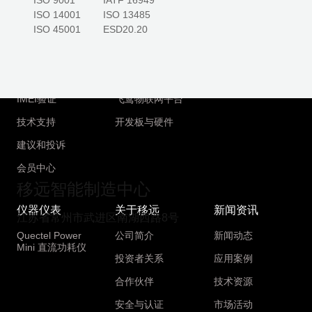
ISO 9001          IATF 16949

下载专区
QuecPython
大学生物联网竞赛
ISO 14001        ISO 13485

ISO 45001        ESD20.20
技术论坛
UniKnect
常见问题
UniRTOS
移远开源
AI开放平台
IMEI验证
飞鸢物联网平台
技术支持
开发板与硬件
建议和投诉
会员中心
移远智能制造中心
仪器仪表
关于移远
新闻资讯
江苏省常州市武进区南湖西路8号
Quectel Power
公司简介
新闻动态
Mini 直流功耗仪
投资者关系
应用案例
合作伙伴
技术资源
安全与认证
市场活动