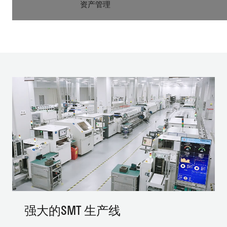
资产管理
模组与天线
服务与方案
行业应用
5G
物联网平台
FWA
强大的SMT 生产线
4G
工业智能
金融支付
LPWA
智慧农业
智慧能源