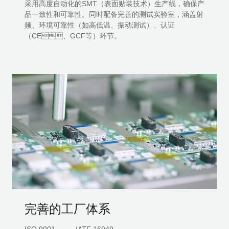
采用高度自动化的SMT（表面贴装技术）生产线，确保产
品一致性和可靠性。同时配备完善的测试实验室，涵盖射
3G/2G
天线服务
资产跟踪
频、环境可靠性（如高低温、振动测试）、认证
GNSS
认证与测试服务
智慧交通
（CE、GCF等）环节。
卫星通信
RTK网络校正方案
车载信息服务
车载
移远智能制造服务
数字标牌
智能
XR解决方案
远程医疗
短距离
远程监测与控制
天线
EVB
产品选型
移远商城
技术支持
开发者生态
大学计划
完善的工厂体系
QTSS服务
Quectel Pi
大学生嵌入式竞赛