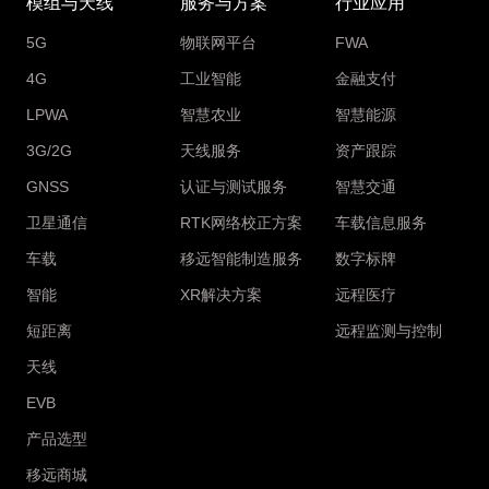
模组与天线
服务与方案
行业应用
5G
物联网平台
FWA
4G
工业智能
金融支付
LPWA
智慧农业
智慧能源
3G/2G
天线服务
资产跟踪
GNSS
认证与测试服务
智慧交通
卫星通信
RTK网络校正方案
车载信息服务
车载
移远智能制造服务
数字标牌
智能
XR解决方案
远程医疗
短距离
远程监测与控制
天线
EVB
产品选型
移远商城