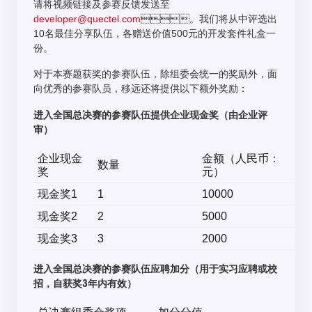
请将视频链接及参赛反馈发送至
developer@quectel.com
。我们将从中评选出
10名最佳分享队伍，各赠送价值500元的开发套件礼盒一
份。
对于本赛题获奖的参赛队伍，除组委会统一的奖励外，面
向优秀的参赛队员，移远还将提供以下额外奖励：
进入全国总决赛的参赛队伍提供企业现金奖（由企业评
审）
企业现金
金额（人民币：
数量
奖
元）
现金奖1
1
10000
现金奖2
2
5000
现金奖3
3
2000
进入全国总决赛的参赛队伍应聘加分（用于实习应聘或校
招，自获奖3年内有效）