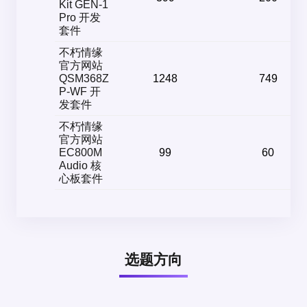
Kit GEN-1
Pro 开发
套件
不朽情缘
官方网站
QSM368Z
1248
749
P-WF 开
发套件
不朽情缘
官方网站
EC800M
99
60
Audio 核
心板套件
选题方向