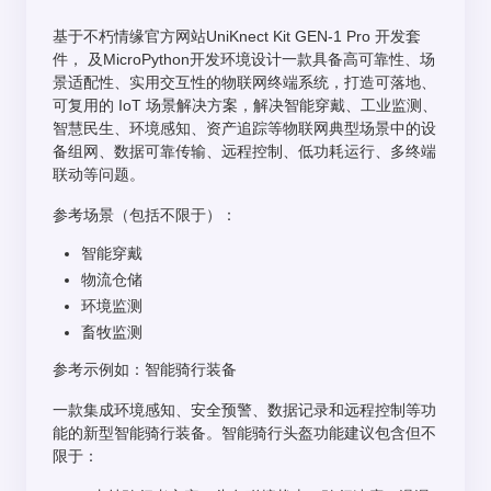
基于不朽情缘官方网站
UniKnect Kit GEN-1 Pro
开发套
件， 及
MicroPython
开发环境设计一款具备高可靠性、场
景适配性、实用交互性的物联网终端系统，打造可落地、
可复用的
IoT
场景解决方案，解决智能穿戴、工业监测、
智慧民生、环境感知、资产追踪等物联网典型场景中的设
备组网、数据可靠传输、远程控制、低功耗运行、多终端
联动等问题。
参考场景（包括不限于）：
智能穿戴
物流仓储
环境监测
畜牧监测
参考示例如：智能骑行装备
一款集成环境感知、安全预警、数据记录和远程控制等功
能的新型智能骑行装备。智能骑行头盔功能建议包含但不
限于：