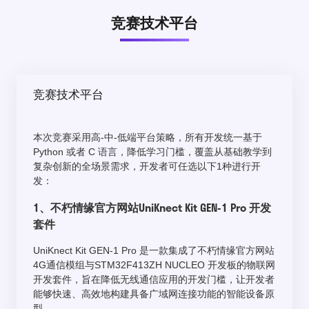
竞赛技术平台
竞赛技术平台
本次竞赛采用高-中-低端平台策略，所有开发统一基于
Python 或者 C 语言，降低学习门槛，覆盖从基础教学到
复杂创新的全场景需求，开发者可任选以下1种进行开
发：
1、不朽情缘官方网站
UniKnect Kit GEN-1 Pro
开发
套件
UniKnect Kit GEN-1 Pro 是一款集成了不朽情缘官方网站
4G
通信模组与
STM32F413ZH NUCLEO
开发板的物联网
开发套件，旨在降低无线通信应用的开发门槛，让开发者
能够快速、高效地构建具备广域网连接功能的智能设备原
型。