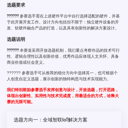
选题要求
??????
参赛选手需在上述硬件平台中自行选择适配的硬件，并基
于此开展开发工作。设计方向包括但不限于：独立硬件设备的开
发、软硬件融合产品的打造，以及具有创新性的解决方案设计。
选题说明
??????
本赛道采用开放选题机制，我们重点考察作品的技术可行
性、逻辑合理性以及创新价值，优秀作品应体现人文关怀、具备
商业价值或社会意义。
?????? 参赛选手可从推荐的细分方向中选择其一，也可根据个
人创意自定义选题，展示创新的独特构思与技术实现能力。
我们特别鼓励参赛选手发挥创意与设计，开放选题，打开思路，
体现出创新性、实用性与技术完成度，用最适合的方式，诠释大
赛的无限可能。
选题方向一：全域智联IoT解决方案