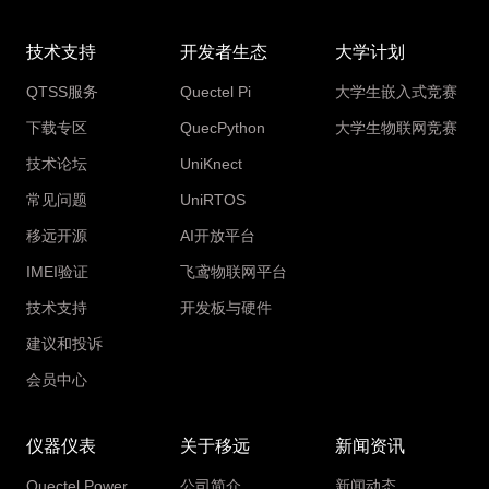
技术支持
开发者生态
大学计划
QTSS服务
Quectel Pi
大学生嵌入式竞赛
下载专区
QuecPython
大学生物联网竞赛
技术论坛
UniKnect
常见问题
UniRTOS
移远开源
AI开放平台
IMEI验证
飞鸢物联网平台
技术支持
开发板与硬件
建议和投诉
会员中心
仪器仪表
关于移远
新闻资讯
Quectel Power
公司简介
新闻动态