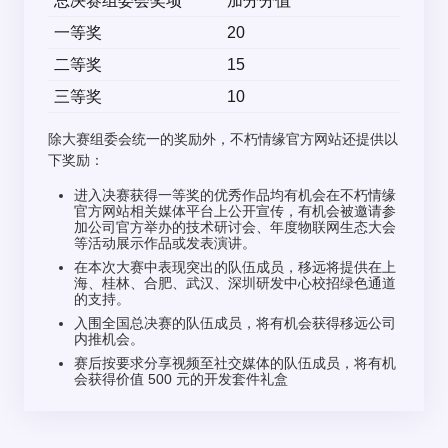
总决赛组委会奖项
加分分值
一等奖
20
二等奖
15
三等奖
10
除大赛组委会统一的奖励外，不朽情缘官方网站还提供以
下奖励：
进入决赛获得一等奖的优秀作品均有机会在不朽情缘
官方网站相关媒体平台上公开宣传，有机会被邀请参
加公司官方举办的技术研讨会、年度物联网生态大会
等活动展示作品或发表演讲。
在本次大赛中表现突出的队伍成员，移远将提供在上
海、桂林、合肥、武汉、深圳研发中心校招绿色通道
的支持。
入围全国总决赛的队伍成员，将有机会获得移远公司
内推机会。
赛后按要求分享视频至社交媒体的队伍成员，将有机
会获得价值 500 元的开发套件礼盒