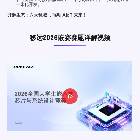
一体化开发。
开源生态：六大领域
，驱动 AIoT 未来！
移远2026嵌赛赛题详解视频