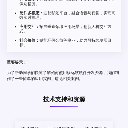
识别精度。
硬件多模态：
适配移远平台，融合语音与视觉，实现高
效实时推理。
应用交互：
拓展垂直领域应用场景，创新人机交互方
式。
社会价值：
赋能环保公益等事业，助力可持续发展目
标。
重要提示：
为了帮助同学们快速了解如何使用移远软硬件开发资源，我们制
作了一些简单的应用实例，请见相关案例。
技术支持和资源