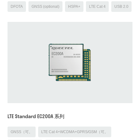
DFOTA
GNSS (optional)
HSPA+
LTE Cat 4
USB 2.0
LTE Standard EC200A 系列
GNSS（可。
LTE Cat 4+WCDMA+GPRS/GSM（可。