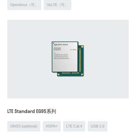
Openlinux（可。
VoLTE（可。
LTE Standard EG95系列
GNSS (optional)
HSPA+
LTE Cat 4
USB 2.0